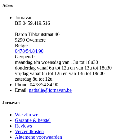
was:
is:
€555,39.
€471,90.
Adres
Jornavan
BE 0459.419.516
Baron Tibbautstraat 46
9290 Overmere
België
0478/54.84.90
Geopend :
maandag t/m woensdag van 13u tot 18u30
donderdag vanaf 6u tot 12u en van 13u tot 18u30
vrijdag vanaf 6u tot 12u en van 13u tot 18u00
zaterdag 8u tot 12u
Phone: 0478/54.84.90
Email:
nathalie@jornavan.be
Jornavan
Wie zijn we
Garantie & herstel
Reviews
Verzendkosten
Algemene voorwaarden