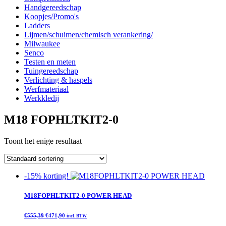
Handgereedschap
Koopjes/Promo's
Ladders
Lijmen/schuimen/chemisch verankering/
Milwaukee
Senco
Testen en meten
Tuingereedschap
Verlichting & haspels
Werfmateriaal
Werkkledij
M18 FOPHLTKIT2-0
Toont het enige resultaat
-15% korting!
M18FOPHLTKIT2-0 POWER HEAD
Oorspronkelijke
Huidige
€
555,39
€
471,90
incl. BTW
prijs
prijs