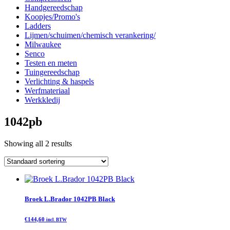
Handgereedschap
Koopjes/Promo's
Ladders
Lijmen/schuimen/chemisch verankering/
Milwaukee
Senco
Testen en meten
Tuingereedschap
Verlichting & haspels
Werfmateriaal
Werkkledij
1042pb
Showing all 2 results
Broek L.Brador 1042PB Black
€
144,60
incl. BTW