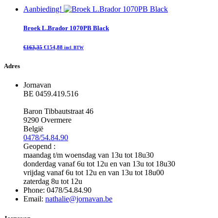
Aanbieding!
Broek L.Brador 1070PB Black
Oorspronkelijke
Huidige
€
163,35
€
154,88
incl. BTW
prijs
prijs
was:
is:
€163,35.
€154,88.
Adres
Jornavan
BE 0459.419.516
Baron Tibbautstraat 46
9290 Overmere
België
0478/54.84.90
Geopend :
maandag t/m woensdag van 13u tot 18u30
donderdag vanaf 6u tot 12u en van 13u tot 18u30
vrijdag vanaf 6u tot 12u en van 13u tot 18u00
zaterdag 8u tot 12u
Phone: 0478/54.84.90
Email:
nathalie@jornavan.be